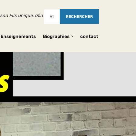
 unique, afin que quiconque croit en lui ne périsse point, mais qu’
Enseignements
Biographies
contact