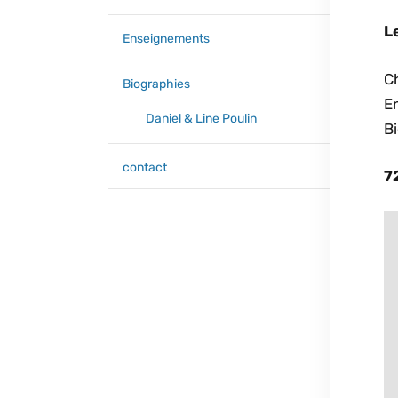
L
Enseignements
C
Biographies
En
Daniel & Line Poulin
B
contact
7