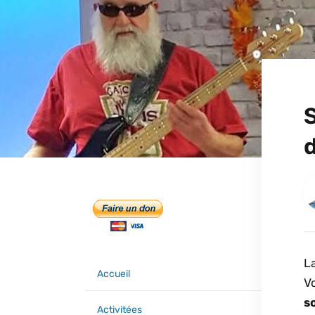
d
L
Accueil
V
s
Activitées